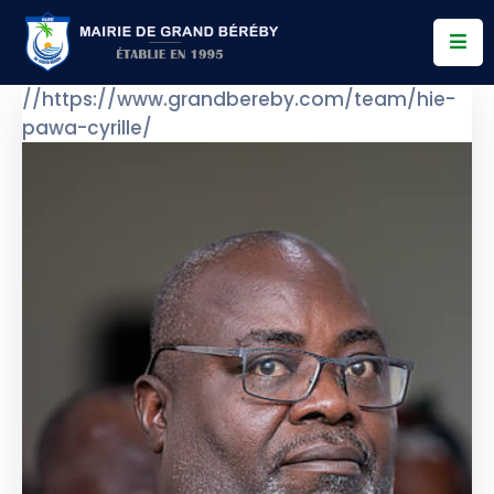
Services
//https://www.grandbereby.com/team/hie-
pawa-cyrille/
Conseil
Municipal
Allo
Bereby
Actualités
Contact