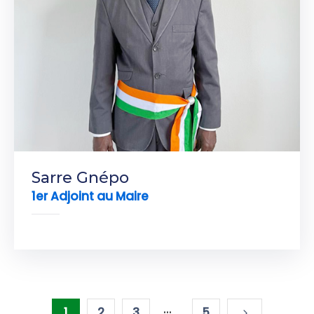
Sarre Gnépo
1er Adjoint au Maire
...
1
2
3
5