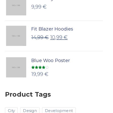
9,99
€
Fit Blazer Hoodies
14,99
€
10,99
€
Blue Woo Poster
Note
19,99
€
4.00
sur
5
Product Tags
City
Design
Development