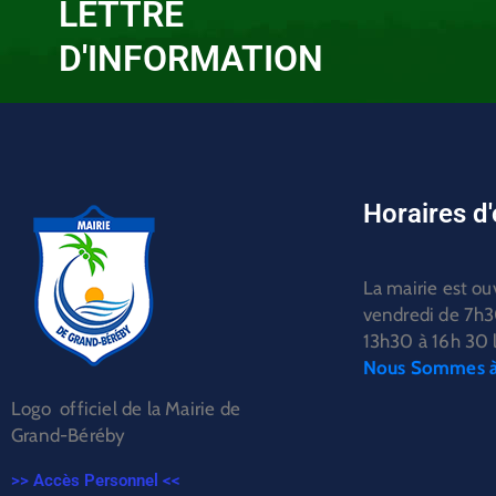
LETTRE
D'INFORMATION
Horaires d
La mairie est ou
vendredi de 7h3
13h30 à 16h 30 l
Nous Sommes à 
Logo officiel de la Mairie de
Grand-Béréby
>> Accès Personnel <<