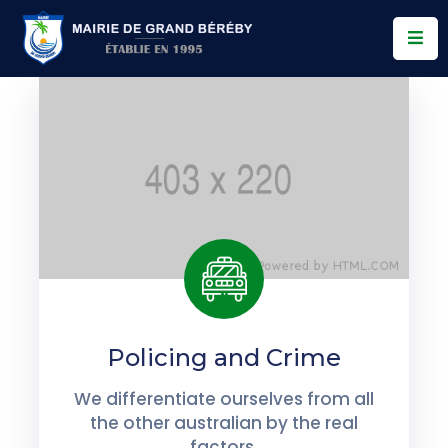
Services
Conseil
Municipal
Allo
Bereby
Actualités
Contact
Policing and Crime
We differentiate ourselves from all
the other australian by the real
factors.