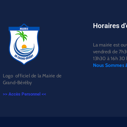
Horaires d
La mairie est ou
vendredi de 7h3
13h30 à 16h 30 l
Nous Sommes à 
Logo officiel de la Mairie de
Grand-Béréby
>> Accès Personnel <<