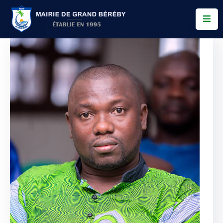
Services
Conseil
Municipal
Allo
Bereby
Actualités
Contact