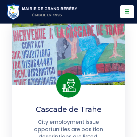
Services
Conseil
Municipal
Allo
Bereby
Actualités
Contact
Cascade de Trahe
City employment issue
opportunities are position
descriptions are listed.